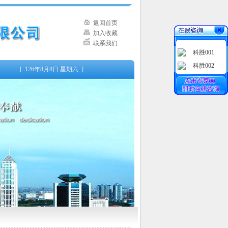
返回首页
加入收藏
联系我们
科胜001
科胜002
[
126年8月8日 星期六 ]