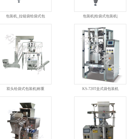
包装机_拉链袋给袋式包
包装机|给袋式包装机|
双头给袋式包装机|称重
KS-720T盒式袋包装机