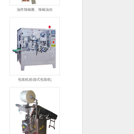
油炸辣椒酱、辣椒油自
包装机|给袋式包装机|