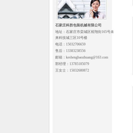
石家庄科胜包装机械有限公司
地址：石家庄市栾城区裕翔街165号未
来科技城三区10号楼
电话：15032706659
售后：13383238556
邮箱：keshengbaozhuang@163.com
郭经理：13785185079
王女士：15032680872