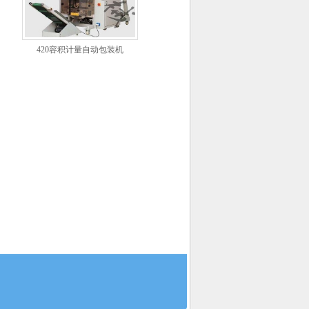
420容积计量自动包装机