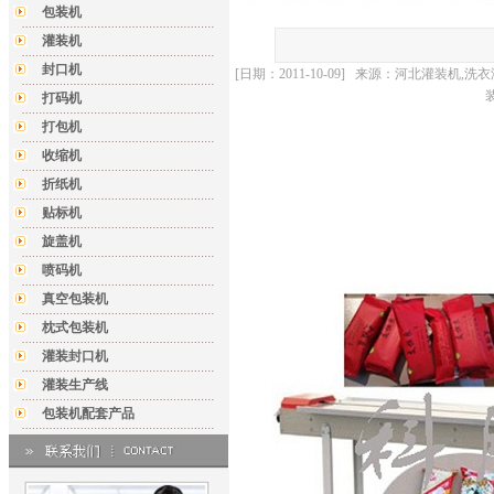
包装机
灌装机
封口机
[日期：2011-10-09] 来源：河北灌装
打码机
打包机
收缩机
折纸机
贴标机
旋盖机
喷码机
真空包装机
枕式包装机
灌装封口机
灌装生产线
包装机配套产品