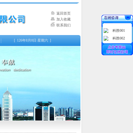
返回首页
加入收藏
联系我们
科胜001
科胜002
[
126年8月8日 星期六 ]