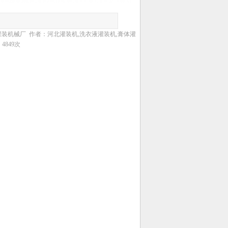
自动灌装机械厂 作者：河北灌装机,洗衣液灌装机,膏体灌
849次